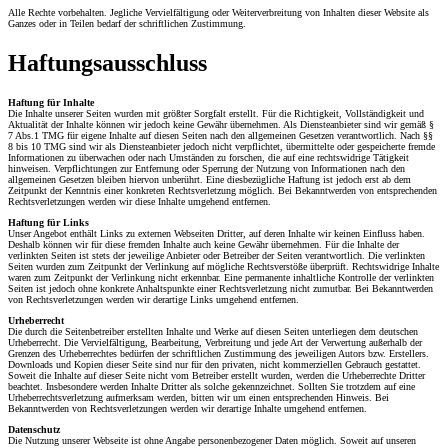
Alle Rechte vorbehalten. Jegliche Vervielfältigung oder Weiterverbreitung von Inhalten dieser Website als
Ganzes oder in Teilen bedarf der schriftlichen Zustimmung.
Haftungsausschluss
Haftung für Inhalte
Die Inhalte unserer Seiten wurden mit größter Sorgfalt erstellt. Für die Richtigkeit, Vollständigkeit und
Aktualität der Inhalte können wir jedoch keine Gewähr übernehmen. Als Diensteanbieter sind wir gemäß §
7 Abs.1
TMG
für eigene Inhalte auf diesen Seiten nach den allgemeinen Gesetzen verantwortlich. Nach §§
8 bis 10
TMG
sind wir als Diensteanbieter jedoch nicht verpflichtet, übermittelte oder gespeicherte fremde
Informationen zu überwachen oder nach Umständen zu forschen, die auf eine rechtswidrige Tätigkeit
hinweisen. Verpflichtungen zur Entfernung oder Sperrung der Nutzung von Informationen nach den
allgemeinen Gesetzen bleiben hiervon unberührt. Eine diesbezügliche Haftung ist jedoch erst ab dem
Zeitpunkt der Kenntnis einer konkreten Rechtsverletzung möglich. Bei Bekanntwerden von entsprechenden
Rechtsverletzungen werden wir diese Inhalte umgehend entfernen.
Haftung für Links
Unser Angebot enthält Links zu externen Webseiten Dritter, auf deren Inhalte wir keinen Einfluss haben.
Deshalb können wir für diese fremden Inhalte auch keine Gewähr übernehmen. Für die Inhalte der
verlinkten Seiten ist stets der jeweilige Anbieter oder Betreiber der Seiten verantwortlich. Die verlinkten
Seiten wurden zum Zeitpunkt der Verlinkung auf mögliche Rechtsverstöße überprüft. Rechtswidrige Inhalte
waren zum Zeitpunkt der Verlinkung nicht erkennbar. Eine permanente inhaltliche Kontrolle der verlinkten
Seiten ist jedoch ohne konkrete Anhaltspunkte einer Rechtsverletzung nicht zumutbar. Bei Bekanntwerden
von Rechtsverletzungen werden wir derartige Links umgehend entfernen.
Urheberrecht
Die durch die Seitenbetreiber erstellten Inhalte und Werke auf diesen Seiten unterliegen dem deutschen
Urheberrecht. Die Vervielfältigung, Bearbeitung, Verbreitung und jede Art der Verwertung außerhalb der
Grenzen des Urheberrechtes bedürfen der schriftlichen Zustimmung des jeweiligen Autors bzw. Erstellers.
Downloads und Kopien dieser Seite sind nur für den privaten, nicht kommerziellen Gebrauch gestattet.
Soweit die Inhalte auf dieser Seite nicht vom Betreiber erstellt wurden, werden die Urheberrechte Dritter
beachtet. Insbesondere werden Inhalte Dritter als solche gekennzeichnet. Sollten Sie trotzdem auf eine
Urheberrechtsverletzung aufmerksam werden, bitten wir um einen entsprechenden Hinweis. Bei
Bekanntwerden von Rechtsverletzungen werden wir derartige Inhalte umgehend entfernen.
Datenschutz
Die Nutzung unserer Webseite ist ohne Angabe personenbezogener Daten möglich. Soweit auf unseren