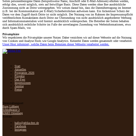
Seiten personenbezogene Daten (beispielsweise Name, Anschrift oder E-Mail-Adressen) erhoben werden,
erfolgt dies, soweit möglich, stets auf freiwilliger Basis. Diese Daten werden ohne Ihre ausdrückliche
Zustimmung nicht an Dritte weitergegeben. Wir weisen darauf hin, dass die Datenübertragung im Internet
(z.B. bei der Kommunikation per E-Mail) Sicherheitslücken aufweisen kann. Ein lückenloser Schutz der
Daten vor dem Zugriff durch Dritte ist nicht möglich. Der Nutzung von im Rahmen der Impressumspflicht
veröffentlichten Kontaktdaten durch Dritte zur Übersendung von nicht ausdrücklich angeforderter Werbung
und Informationsmaterialien wird hiermit ausdrücklich widersprochen. Die Betreiber der Seiten behalten
sich ausdrücklich rechtliche Schritte im Falle der unverlangten Zusendung von Werbeinformationen, etwa
durch Spam-Mails, vor.
Privatsphäre
Wir respektieren die Privatsphäre unserer Nutzer. Daher verzichten wir auf dieser Webseite auf die Nutzung
von Cookies und Analyse-Tools wie Google Analytics. Keinerlei Daten werden gesammelt oder verarbeitet.
Unser Host informiert, welche Daten beim Benutzen dieser Webseite verarbeitet werden.
Start
Aktuelles
Programm 2026
Projekte
Das Fest
Impressionen
Anreise
Preise
Veranstaltungsort
Burg Lißberg
Schloßgasse 2
63683 Ortenberg
Kontakt
hallo@afrika-fest.de
Facebook
Instagram