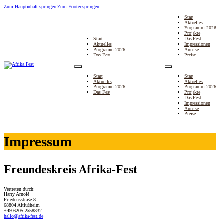
Zum Hauptinhalt springen
Zum Footer springen
Start
Aktuelles
Programm 2026
Projekte
Start
Das Fest
Aktuelles
Impressionen
Programm 2026
Anreise
Das Fest
Preise
Start
Start
Aktuelles
Aktuelles
Programm 2026
Programm 2026
Das Fest
Projekte
Das Fest
Impressionen
Anreise
Preise
Impressum
Freundeskreis Afrika-Fest
Vertreten durch:
Harry Arnold
Friedensstraße 8
68804 Altlußheim
+49 6205 2558832
hallo@afrika-fest.de