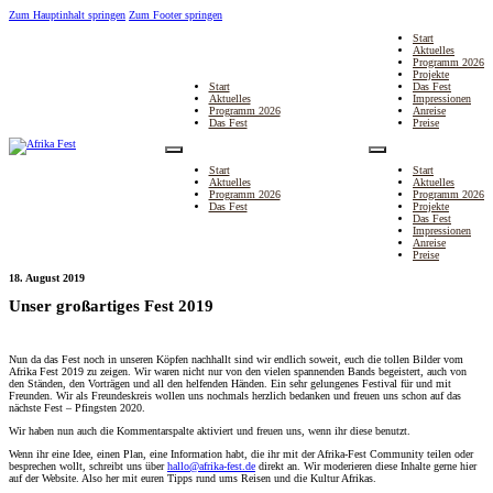
Zum Hauptinhalt springen
Zum Footer springen
Start
Aktuelles
Programm 2026
Projekte
Start
Das Fest
Aktuelles
Impressionen
Programm 2026
Anreise
Das Fest
Preise
Start
Start
Aktuelles
Aktuelles
Programm 2026
Programm 2026
Das Fest
Projekte
Das Fest
Impressionen
Anreise
Preise
18. August 2019
Unser großartiges Fest 2019
Nun da das Fest noch in unseren Köpfen nachhallt sind wir endlich soweit, euch die tollen Bilder vom
Afrika Fest 2019 zu zeigen. Wir waren nicht nur von den vielen spannenden Bands begeistert, auch von
den Ständen, den Vorträgen und all den helfenden Händen. Ein sehr gelungenes Festival für und mit
Freunden. Wir als Freundeskreis wollen uns nochmals herzlich bedanken und freuen uns schon auf das
nächste Fest – Pfingsten 2020.
Wir haben nun auch die Kommentarspalte aktiviert und freuen uns, wenn ihr diese benutzt.
Wenn ihr eine Idee, einen Plan, eine Information habt, die ihr mit der Afrika-Fest Community teilen oder
besprechen wollt, schreibt uns über
hallo@afrika-fest.de
direkt an. Wir moderieren diese Inhalte gerne hier
auf der Website. Also her mit euren Tipps rund ums Reisen und die Kultur Afrikas.