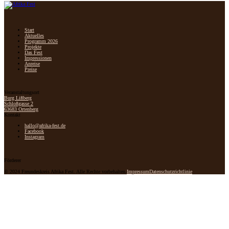
Start
Aktuelles
Programm 2026
Projekte
Das Fest
Impressionen
Anreise
Preise
Veranstaltungsort
Burg Lißberg
Schloßgasse 2
63683 Ortenberg
Kontakt
hallo@afrika-fest.de
Facebook
Instagram
Förderer
© 2024 Freundeskreis Afrika Fest. Alle Rechte vorbehalten.
Impressum
Datenschutzrichtlinie