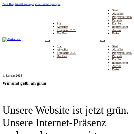
Zum Hauptinhalt springen
Zum Footer springen
Start
Aktuelles
Programm 2026
Projekte
Start
Das Fest
Aktuelles
Impressionen
Programm 2026
Anreise
Das Fest
Preise
Start
Start
Aktuelles
Aktuelles
Programm 2026
Programm 2026
Das Fest
Projekte
Das Fest
Impressionen
Anreise
Preise
1. Januar 2024
Wir sind gelb, äh grün
Unsere Website ist jetzt grün.
Unsere Internet-Präsenz