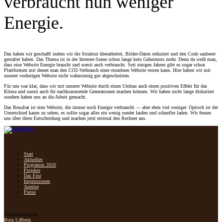
verbraucht nun weniger
Energie.
Das haben wir geschafft indem wir die Struktur überarbeitet, Bilder-Daten reduziert und den Code sauberer
gestaltet haben. Das Thema ist in der Internet-Szene schon lange kein Geheimnis mehr. Denn da weiß man,
dass eine Website Energie braucht und somit auch verbraucht. Seit einigen Jahren gibt es sogar schon
Plattformen mit denen man den CO2-Verbrauch einer einzelnen Website testen kann. Hier haben wir mit
unserer vorherigen Website nicht wahnsinnig gut abgeschnitten.
Für uns war klar, dass wir mit unserer Website durch einen Umbau auch einen positiven Effekt für das
Klima und somit auch für nachkommende Generationen machen können. Wir haben nicht lange diskutiert
sondern haben uns an die Arbeit gemacht.
Das Resultat ist eine Website, die immer noch Energie verbraucht — aber eben viel weniger. Optisch ist der
Unterschied kaum zu sehen, es sollte sogar alles ein wenig runder laufen und schneller laden. Wir freuen
uns über diese Entscheidung und machen jetzt erstmal den Rechner aus.
Start
Aktuelles
Programm 2026
Projekte
Das Fest
Impressionen
Anreise
Preise
Veranstaltungsort
Burg Lißberg