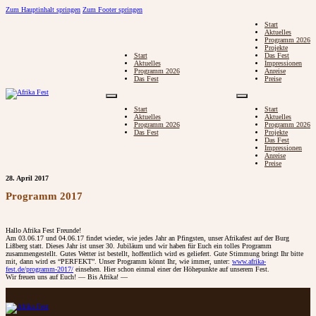
Zum Hauptinhalt springen
Zum Footer springen
Start
Aktuelles
Programm 2026
Projekte
Start
Das Fest
Aktuelles
Impressionen
Programm 2026
Anreise
Das Fest
Preise
Start
Start
Aktuelles
Aktuelles
Programm 2026
Programm 2026
Das Fest
Projekte
Das Fest
Impressionen
Anreise
Preise
28. April 2017
Programm 2017
Hallo Afrika Fest Freunde!
Am 03.06.17 und 04.06.17 findet wieder, wie jedes Jahr an Pfingsten, unser Afrikafest auf der Burg
Lißberg statt. Dieses Jahr ist unser 30. Jubiläum und wir haben für Euch ein tolles Programm
zusammengestellt. Gutes Wetter ist bestellt, hoffentlich wird es geliefert. Gute Stimmung bringt Ihr bitte
mit, dann wird es “PERFEKT”. Unser Programm könnt Ihr, wie immer, unter:
www.afrika-
fest.de/programm-2017/
einsehen. Hier schon einmal einer der Höhepunkte auf unserem Fest.
Wir freuen uns auf Euch! — Bis Afrika! —