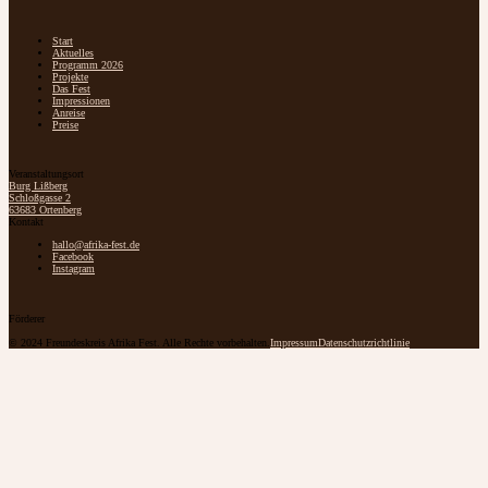
Start
Aktuelles
Programm 2026
Projekte
Das Fest
Impressionen
Anreise
Preise
Veranstaltungsort
Burg Lißberg
Schloßgasse 2
63683 Ortenberg
Kontakt
hallo@afrika-fest.de
Facebook
Instagram
Förderer
© 2024 Freundeskreis Afrika Fest. Alle Rechte vorbehalten.
Impressum
Datenschutzrichtlinie